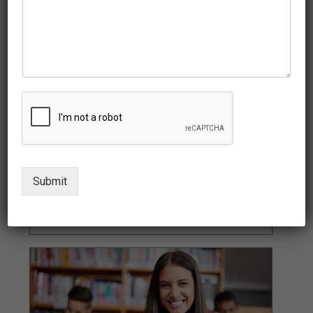
AMERICA, THE LAND OF OPPORTUNITY
Tourists
In most cases, a foreign national who wishes to come to the
United States must first obtain a visa. A visa allows a foreign
national to travel to a port-of-entry in the United States...
Submit
More