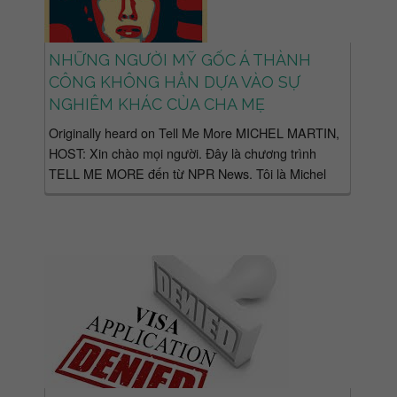
NHỮNG NGƯỜI MỸ GỐC Á THÀNH
CÔNG KHÔNG HẲN DỰA VÀO SỰ
NGHIÊM KHÁC CỦA CHA MẸ
Originally heard on Tell Me More MICHEL MARTIN,
HOST: Xin chào mọi người. Đây là chương trình
TELL ME MORE đến từ NPR News. Tôi là Michel
Martin. Chương trình...