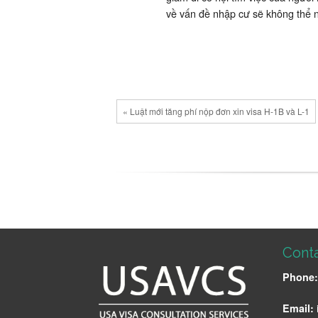
về vấn đề nhập cư sẽ không thể n
« Luật mới tăng phí nộp đơn xin visa H-1B và L-1
Conta
Phone
Email: