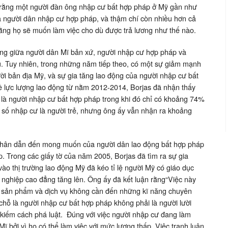
 rằng một người đàn ông nhập cư bất hợp pháp ở Mỹ gần như
à người dân nhập cư hợp pháp, và thậm chí còn nhiều hơn cả
ằng họ sẽ muốn làm việc cho dù được trả lương như thế nào.
 động giữa người dân Mĩ bản xứ, người nhập cư hợp pháp và
. Tuy nhiên, trong những năm tiếp theo, có một sự giảm mạnh
ười bản địa Mỹ, và sự gia tăng lao động của người nhập cư bất
ề lực lượng lao động từ nằm 2012-2014, Borjas đã nhận thấy
là người nhập cư bất hợp pháp trong khi đó chỉ có khoảng 74%
 số nhập cư là người trẻ, nhưng ông ấy vẫn nhận ra khoảng
nhân dẫn đến mong muốn của người dân lao động bất hợp pháp
p. Trong các giấy tờ của năm 2005, Borjas đã tìm ra sự gia
ào thị trường lao động Mỹ đã kéo tỉ lệ người Mỹ có giáo dục
t nghiệp cao đẳng tăng lên. Ông ấy đã kết luận rằng“Việc này
c sản phẩm và dịch vụ không cần đến những kĩ năng chuyên
chỗ là người nhập cư bất hợp pháp không phải là người lười
 kiếm cách phá luật. Đúng với việc người nhập cư đang làm
Mĩ bởi vì họ có thể làm việc với mức lương thấp. Việc tranh luận