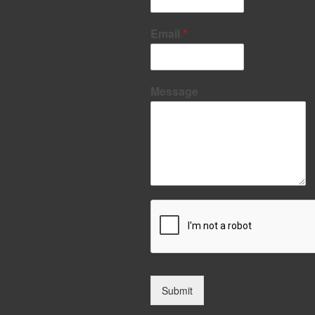
Email
*
Message
Submit