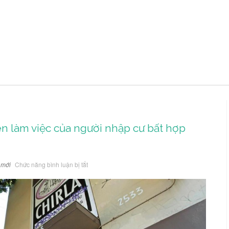
uen làm việc của người nhập cư bất hợp
ở
 mới
Chức năng bình luận bị tắt
Tin
nổi
bật
về
thói
quen
làm
việc
của
người