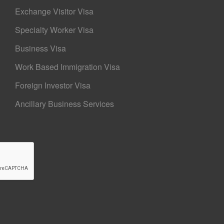
Exchange Visitor Visa
Specialty Worker Visa
Business Visa
Work Based Immigration Visa
Foreign Investor Visa
Ancillary Business Services