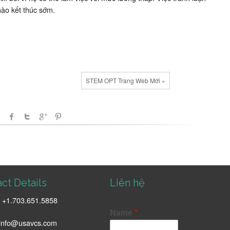
ào kết thúc sớm.
STEM OPT Trang Web Mới »
ct Details
Liên hệ
+1.703.651.5858
:
Name
*
info@usavcs.com