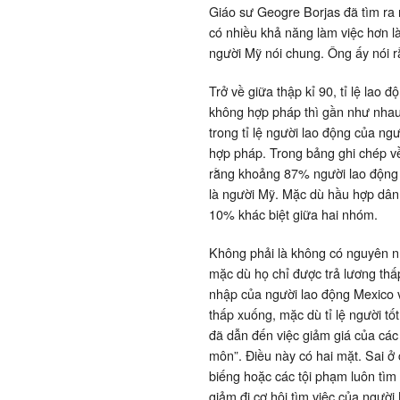
Giáo sư Geogre Borjas đã tìm ra
có nhiều khả năng làm việc hơn l
người Mỹ nói chung. Ông ấy nói r
Trở về giữa thập kỉ 90, tỉ lệ lao
không hợp pháp thì gần như nhau
trong tỉ lệ người lao động của ng
hợp pháp. Trong bảng ghi chép v
rằng khoảng 87% người lao động 
là người Mỹ. Mặc dù hầu hợp dân
10% khác biệt giữa hai nhóm.
Không phải là không có nguyên 
mặc dù họ chỉ được trả lương thấ
nhập của người lao động Mexico v
thấp xuống, mặc dù tỉ lệ người tố
đã dẫn đến việc giảm giá của cá
môn”. Điều này có hai mặt. Sai ở 
biếng hoặc các tội phạm luôn tìm
giảm đi cơ hội tìm việc của người 