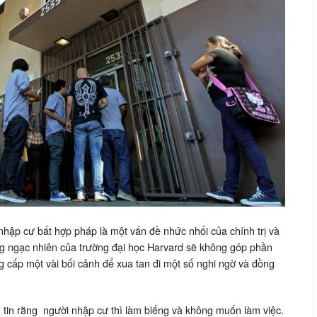
nhập
cư
bất
hợp
pháp
nhập cư bất hợp pháp là một vấn đề nhức nhối của chính trị và
g ngạc nhiên của trường đại học Harvard sẽ không góp phần
g cấp một vài bối cảnh để xua tan đi một số nghi ngờ và đồng
 tin rằng người nhập cư thì làm biếng và không muốn làm việc.