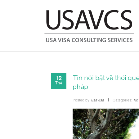
12
Tin nổi bật về thói q
Th4
pháp
Posted by:
usavisa
Categories:
Tin