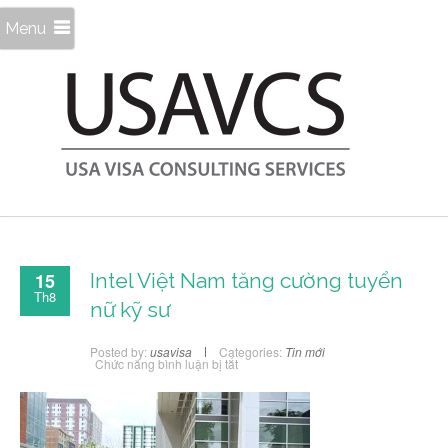
Menu
15
Intel Việt Nam tăng cường tuyển
Th8
nữ kỹ sư
Posted by:
usavisa
Categories:
Tin mới
ở
Chức năng bình luận bị tắt
Intel
Việt
Nam
tăng
cường
tuyển
nữ