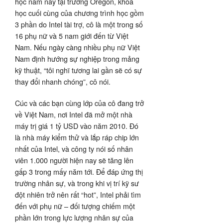
học năm nay tại trường Oregon, khoá
học cuối cùng của chương trình học gồm
3 phần do Intel tài trợ, cô là một trong số
16 phụ nữ và 5 nam giới đến từ Việt
Nam. Nếu ngày càng nhiều phụ nữ Việt
Nam định hướng sự nghiệp trong mảng
kỹ thuật, “tôi nghĩ tương lai gần sẽ có sự
thay đổi nhanh chóng”, cô nói.
Cúc và các bạn cùng lớp của cô đang trở
về Việt Nam, nơi Intel đã mở một nhà
máy trị giá 1 tỷ USD vào năm 2010. Đó
là nhà máy kiểm thử và lắp ráp chip lớn
nhất của Intel, và công ty nói số nhân
viên 1.000 người hiện nay sẽ tăng lên
gấp 3 trong mấy năm tới. Để đáp ứng thị
trường nhân sự, và trong khi vị trí kỹ sư
đột nhiên trở nên rất “hot”, Intel phải tìm
đến với phụ nữ – đối tượng chiếm một
phần lớn trong lực lượng nhân sự của